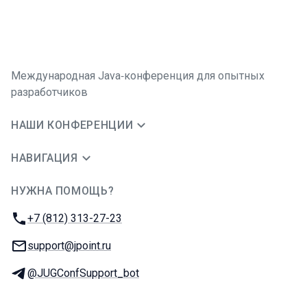
Международная Java‑конференция для опытных
разработчиков
НАШИ КОНФЕРЕНЦИИ
НАВИГАЦИЯ
НУЖНА ПОМОЩЬ?
JUG Ru Group
Телефон:
+7 (812) 313-27-23
E-mail:
support@jpoint.ru
Телеграм:
@JUGConfSupport_bot