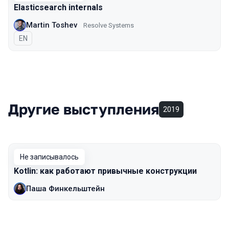
Elasticsearch internals
Martin Toshev
Resolve Systems
На английском языке
EN
Другие выступления
2019
Не записывалось
Kotlin: как работают привычные конструкции
Паша Финкельштейн