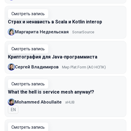
Смотреть запись
Страх и ненависть в Scala и Kotlin interop
Маргарита Недзельская
SonarSource
Смотреть запись
Криптография для Java-программиста
Сергей Владимиров
Мир Plat.Form (АО НСПК)
Смотреть запись
What the hell is service mesh anyway!?
Mohammed Aboullaite
xHUB
На английском языке
EN
Смотреть запись