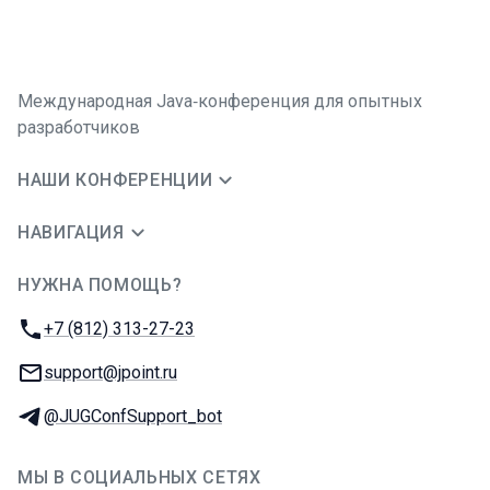
Международная Java‑конференция для опытных
разработчиков
НАШИ КОНФЕРЕНЦИИ
НАВИГАЦИЯ
НУЖНА ПОМОЩЬ?
JUG Ru Group
Телефон:
+7 (812) 313-27-23
E-mail:
support@jpoint.ru
Телеграм:
@JUGConfSupport_bot
МЫ В СОЦИАЛЬНЫХ СЕТЯХ