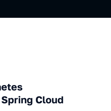
operator на примере Spring
netes
 Spring Cloud