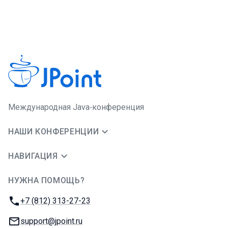
Международная Java‑конференция
НАШИ КОНФЕРЕНЦИИ
НАВИГАЦИЯ
НУЖНА ПОМОЩЬ?
JUG Ru Group
Телефон:
+7 (812) 313-27-23
E-mail:
support@jpoint.ru