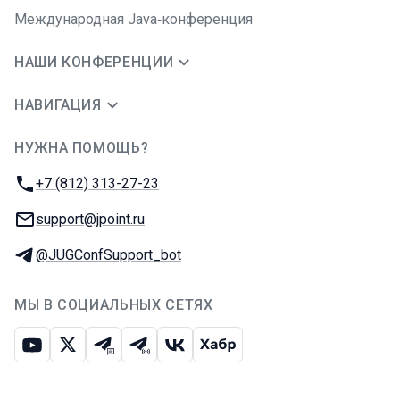
Международная Java‑конференция
НАШИ КОНФЕРЕНЦИИ
НАВИГАЦИЯ
НУЖНА ПОМОЩЬ?
JUG Ru Group
Телефон:
+7 (812) 313-27-23
E-mail:
support@jpoint.ru
Телеграм:
@JUGConfSupport_bot
МЫ В СОЦИАЛЬНЫХ СЕТЯХ
Ютуб
Икс
Телеграм-чат
Телеграм-канал
ВКонтакте
Хабр