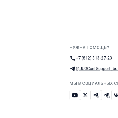
НУЖНА ПОМОЩЬ?
JUG Ru Group
Телефон:
+7 (812) 313-27-23
Телеграм:
@JUGConfSupport_bo
МЫ В СОЦИАЛЬНЫХ С
Ютуб
Икс
Телеграм-
Телег