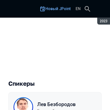
Новый JPoint
EN
Сезон
2023
Спикеры
Лев Безбородов