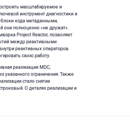
 построить масштабируемое и
лючевой инструмент диагностики и
 блоки кода метаданными,
й они полноценно «не дружат».
орка Project Reactor, позволяет
бытий между реактивными
 внутри реактивных операторов
гировать свою работу.
тивная реализация MDC,
з указанного ограничения. Также
ализации стало снятие
 строковый. О деталях реализации и