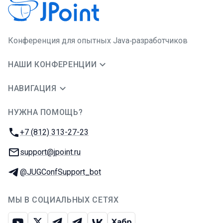
Конференция для опытных Java‑разработчиков
НАШИ КОНФЕРЕНЦИИ
НАВИГАЦИЯ
НУЖНА ПОМОЩЬ?
JUG Ru Group
Телефон:
+7 (812) 313-27-23
E-mail:
support@jpoint.ru
Телеграм:
@JUGConfSupport_bot
МЫ В СОЦИАЛЬНЫХ СЕТЯХ