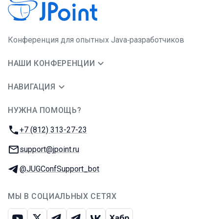
Конференция для опытных Java‑разработчиков
НАШИ КОНФЕРЕНЦИИ
НАВИГАЦИЯ
НУЖНА ПОМОЩЬ?
JUG Ru Group
Телефон:
+7 (812) 313-27-23
E-mail:
support@jpoint.ru
Телеграм:
@JUGConfSupport_bot
МЫ В СОЦИАЛЬНЫХ СЕТЯХ