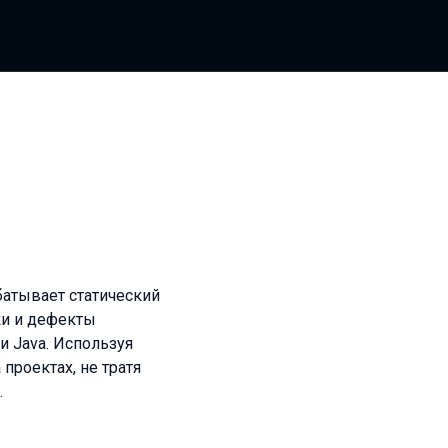
батывает статический
ки и дефекты
и Java. Используя
проектах, не тратя
.