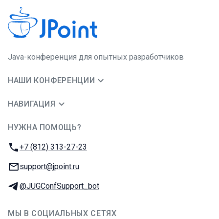
Java-конференция для опытных разработчиков
НАШИ КОНФЕРЕНЦИИ
НАВИГАЦИЯ
НУЖНА ПОМОЩЬ?
JUG Ru Group
Телефон:
+7 (812) 313-27-23
E-mail:
support@jpoint.ru
Телеграм:
@JUGConfSupport_bot
МЫ В СОЦИАЛЬНЫХ СЕТЯХ