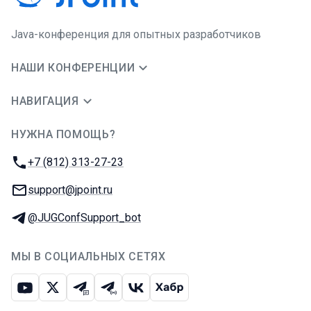
Java-конференция для опытных разработчиков
НАШИ КОНФЕРЕНЦИИ
НАВИГАЦИЯ
НУЖНА ПОМОЩЬ?
JUG Ru Group
Телефон:
+7 (812) 313-27-23
E-mail:
support@jpoint.ru
Телеграм:
@JUGConfSupport_bot
МЫ В СОЦИАЛЬНЫХ СЕТЯХ
Ютуб
Икс
Телеграм-чат
Телеграм-канал
ВКонтакте
Хабр