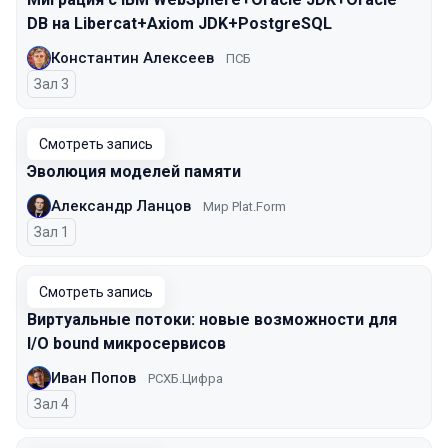
DB на Libercat+Axiom JDK+PostgreSQL
Константин Алексеев
ПСБ
Зал 3
Смотреть запись
Эволюция моделей памяти
Александр Ланцов
Мир Plat.Form
Зал 1
Смотреть запись
Виртуальные потоки: новые возможности для
I/O bound микросервисов
Иван Попов
РСХБ.Цифра
Зал 4