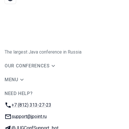
The largest Java conference in Russia
OUR CONFERENCES
MENU
NEED HELP?
JUG Ru Group
Phone:
+7 (812) 313-27-23
Email:
support@jpoint.ru
Telegram:
@JUGConfSupport_bot