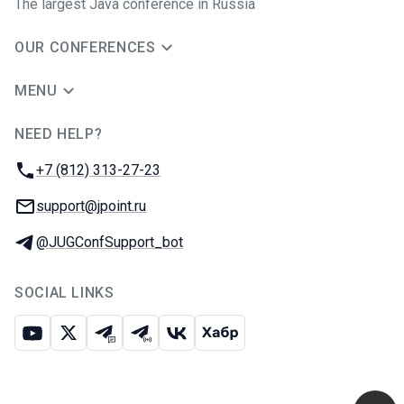
The largest Java conference in Russia
OUR CONFERENCES
MENU
NEED HELP?
JUG Ru Group
Phone:
+7 (812) 313-27-23
Email:
support@jpoint.ru
Telegram:
@JUGConfSupport_bot
SOCIAL LINKS
Youtube
X
Telegram chat
Telegram channel
VK
Habr