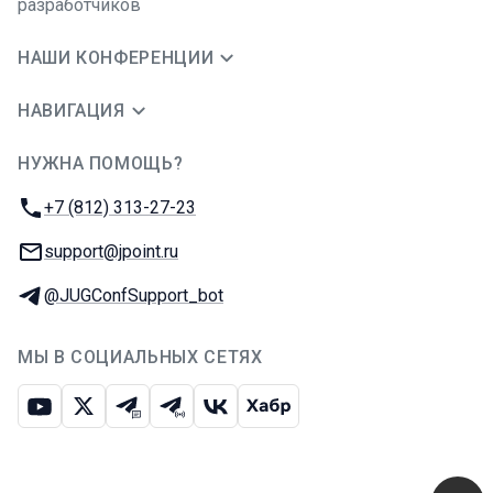
разработчиков
НАШИ КОНФЕРЕНЦИИ
НАВИГАЦИЯ
НУЖНА ПОМОЩЬ?
JUG Ru Group
Телефон:
+7 (812) 313-27-23
E-mail:
support@jpoint.ru
Телеграм:
@JUGConfSupport_bot
МЫ В СОЦИАЛЬНЫХ СЕТЯХ
Ютуб
Икс
Телеграм-чат
Телеграм-канал
ВКонтакте
Хабр