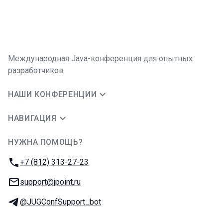
Международная Java-конференция для опытных
разработчиков
НАШИ КОНФЕРЕНЦИИ
НАВИГАЦИЯ
НУЖНА ПОМОЩЬ?
JUG Ru Group
Телефон:
+7 (812) 313-27-23
E-mail:
support@jpoint.ru
Телеграм:
@JUGConfSupport_bot