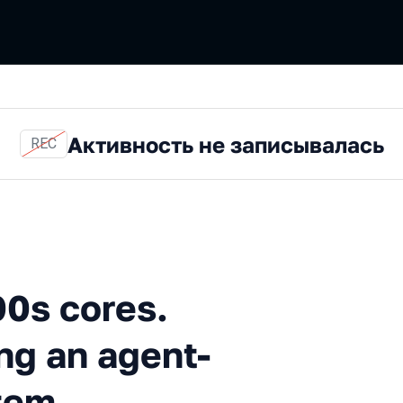
Активность не записывалась
REC
ores. Lessons learnt buildin
00s cores.
ng an agent-
tem