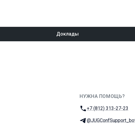
Доклады
НУЖНА ПОМОЩЬ?
JUG Ru Group
Телефон:
+7 (812) 313-27-23
Телеграм:
@JUGConfSupport_bo