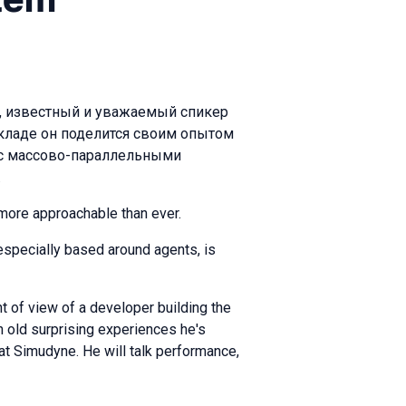
N, известный и уважаемый спикер
кладе он поделится своим опытом
 с массово-параллельными
.
ore approachable than ever.
 especially based around agents, is
t of view of a developer building the
n old surprising experiences he's
t Simudyne. He will talk performance,