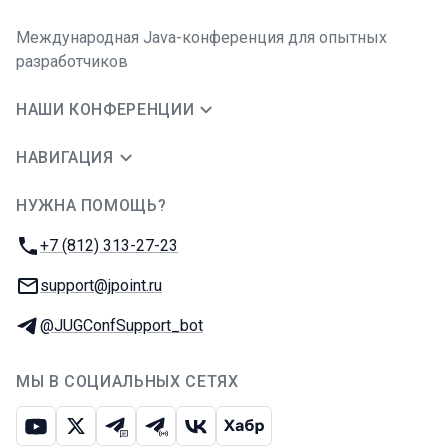
Международная Java-конференция для опытных
разработчиков
НАШИ КОНФЕРЕНЦИИ
НАВИГАЦИЯ
НУЖНА ПОМОЩЬ?
JUG Ru Group
Телефон:
+7 (812) 313-27-23
E-mail:
support@jpoint.ru
Телеграм:
@JUGConfSupport_bot
МЫ В СОЦИАЛЬНЫХ СЕТЯХ
Ютуб
Икс
Телеграм-чат
Телеграм-канал
ВКонтакте
Хабр