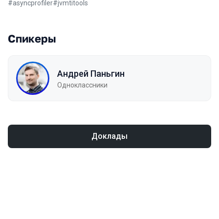
#
asyncprofiler
#
jvmtitools
Спикеры
Андрей Паньгин
Одноклассники
Доклады