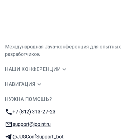
Международная Java-конференция для опытных
разработчиков
НАШИ КОНФЕРЕНЦИИ
НАВИГАЦИЯ
НУЖНА ПОМОЩЬ?
JUG Ru Group
Телефон:
+7 (812) 313-27-23
E-mail:
support@jpoint.ru
Телеграм:
@JUGConfSupport_bot