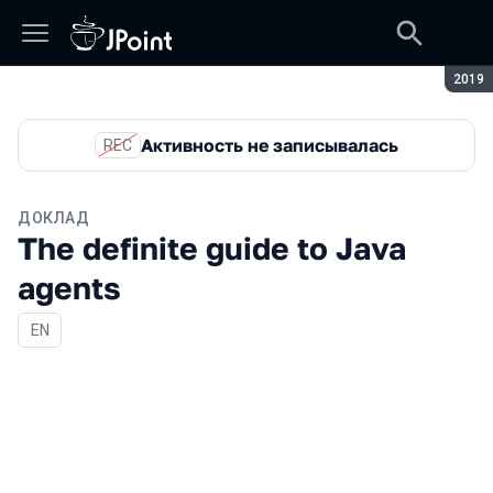
Сезон
2019
Активность не записывалась
REC
ДОКЛАД
The definite guide to Java
agents
На английском языке
EN