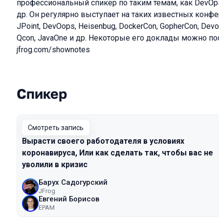
профессиональный спикер по таким темам, как DevOps,
др. Он регулярно выступает на таких известных конфер
JPoint, DevOops, Heisenbug, DockerCon, GopherCon, Dev
Qcon, JavaOne и др. Некоторые его доклады можно по
jfrog.com/shownotes
Спикер
Выступления в сезоне 2020
Смотреть запись
Вырасти своего работодателя в условиях
коронавируса, Или как сделать так, чтобы вас не
уволили в кризис
Барух Садогурский
JFrog
Евгений Борисов
EPAM