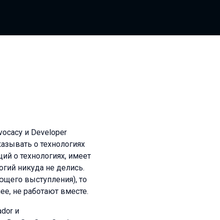
vocacy и Developer
казывать о технологиях
щий о технологиях, имеет
огий никуда не делись.
ующего выступления), то
нее, не работают вместе.
dor и