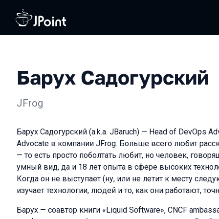
Барух Садогурский
JFrog
Барух Садогурский (a.k.a. JBaruch) — Head of DevOps Ad
Advocate в компании JFrog. Больше всего любит расс
— то есть просто поболтать любит, но человек, говоря
умный вид, да и 18 лет опыта в сфере высоких технол
Когда он не выступает (ну, или не летит к месту след
изучает технологии, людей и то, как они работают, точ
Барух — соавтор книги «Liquid Software», CNCF ambassa