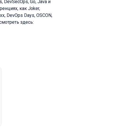
 DevSecOps, Go, Java и
енциях, как Joker,
oxx, DevOps Days, OSCON,
смотреть здесь: