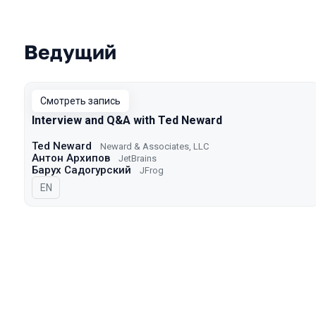
Ведущий
Смотреть запись
Interview and Q&A with Ted Neward
Ted Neward
Neward & Associates, LLC
Антон Архипов
JetBrains
Барух Садогурский
JFrog
На английском языке
EN