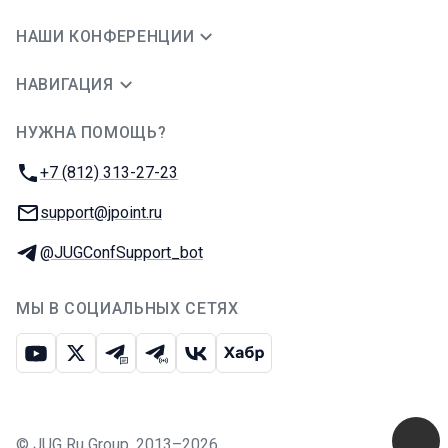
НАШИ КОНФЕРЕНЦИИ
НАВИГАЦИЯ
НУЖНА ПОМОЩЬ?
JUG Ru Group
Телефон:
+7 (812) 313-27-23
E-mail:
support@jpoint.ru
Телеграм:
@JUGConfSupport_bot
МЫ В СОЦИАЛЬНЫХ СЕТЯХ
Ютуб
Икс
Телеграм-чат
Телеграм-канал
ВКонтакте
Хабр
©
JUG Ru Group
,
2013–2026