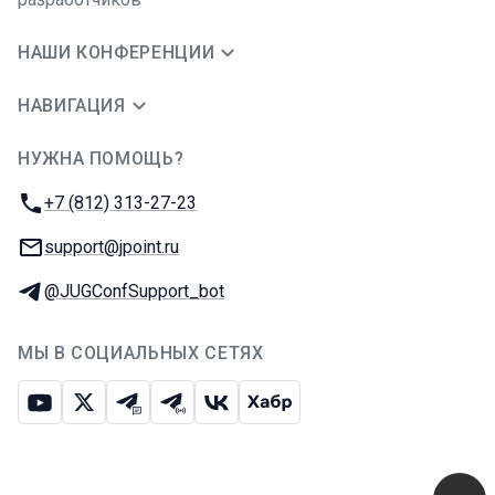
НАШИ КОНФЕРЕНЦИИ
НАВИГАЦИЯ
НУЖНА ПОМОЩЬ?
JUG Ru Group
Телефон:
+7 (812) 313-27-23
E-mail:
support@jpoint.ru
Телеграм:
@JUGConfSupport_bot
МЫ В СОЦИАЛЬНЫХ СЕТЯХ
Ютуб
Икс
Телеграм-чат
Телеграм-канал
ВКонтакте
Хабр