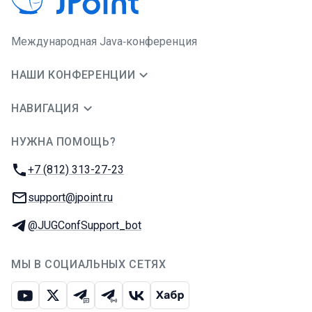
Международная Java‑конференция
НАШИ КОНФЕРЕНЦИИ
НАВИГАЦИЯ
НУЖНА ПОМОЩЬ?
JUG Ru Group
Телефон:
+7 (812) 313-27-23
E-mail:
support@jpoint.ru
Телеграм:
@JUGConfSupport_bot
МЫ В СОЦИАЛЬНЫХ СЕТЯХ
Ютуб
Икс
Телеграм-чат
Телеграм-канал
ВКонтакте
Хабр