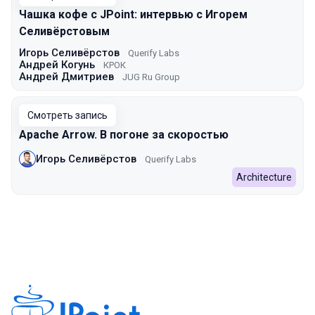
Чашка кофе с JPoint: интервью с Игорем
Селивёрстовым
Игорь Селивёрстов
Querify Labs
Андрей Когунь
КРОК
Андрей Дмитриев
JUG Ru Group
Смотреть запись
Apache Arrow. В погоне за скоростью
Игорь Селивёрстов
Querify Labs
Architecture