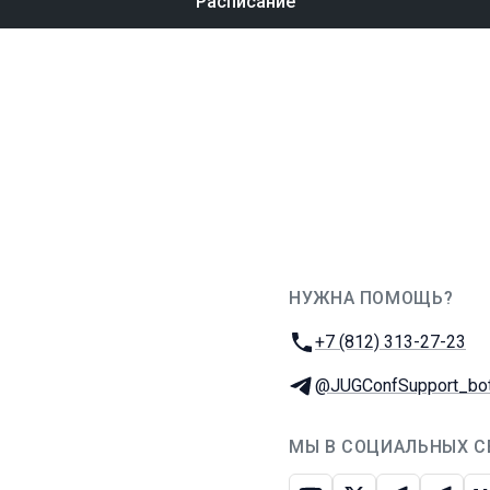
Расписание
НУЖНА ПОМОЩЬ?
JUG Ru Group
Телефон:
+7 (812) 313-27-23
Телеграм:
@JUGConfSupport_bo
МЫ В СОЦИАЛЬНЫХ С