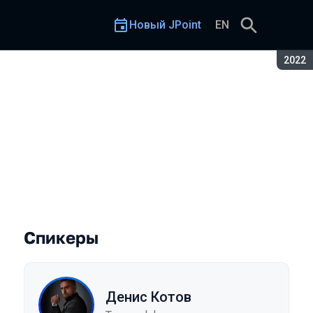
Новый JPoint
EN
Сезон
2022
Спикеры
Денис Котов