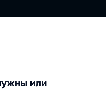
ы или нет?
 нужны или