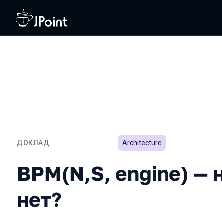
ДОКЛАД
Architecture
BPM(N,S, engine) — нужн
BPM(N,S, engine) —
нет?