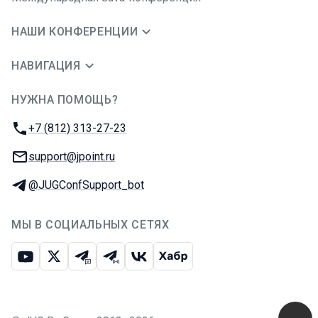
НАШИ КОНФЕРЕНЦИИ
НАВИГАЦИЯ
НУЖНА ПОМОЩЬ?
JUG Ru Group
Телефон:
+7 (812) 313-27-23
E-mail:
support@jpoint.ru
Телеграм:
@JUGConfSupport_bot
МЫ В СОЦИАЛЬНЫХ СЕТЯХ
Ютуб
Икс
Телеграм-чат
Телеграм-канал
ВКонтакте
Хабр