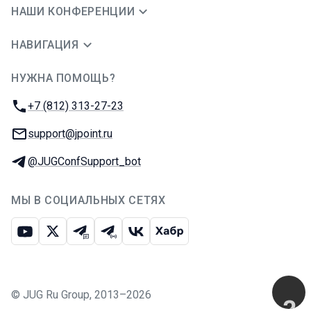
НАШИ КОНФЕРЕНЦИИ
НАВИГАЦИЯ
НУЖНА ПОМОЩЬ?
JUG Ru Group
Телефон:
+7 (812) 313-27-23
E-mail:
support@jpoint.ru
Телеграм:
@JUGConfSupport_bot
МЫ В СОЦИАЛЬНЫХ СЕТЯХ
Ютуб
Икс
Телеграм-чат
Телеграм-канал
ВКонтакте
Хабр
©
JUG Ru Group
,
2013–2026