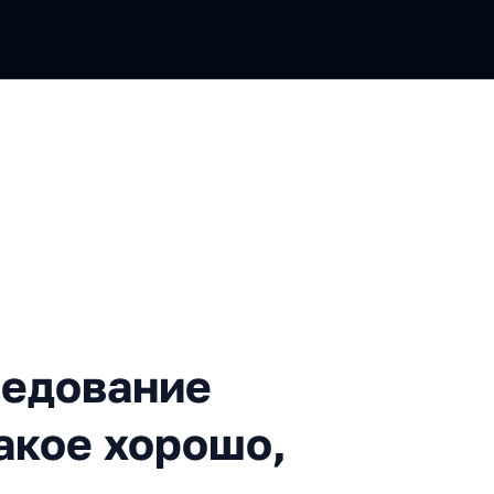
ние разработчика. Что тако
седование
акое хорошо,