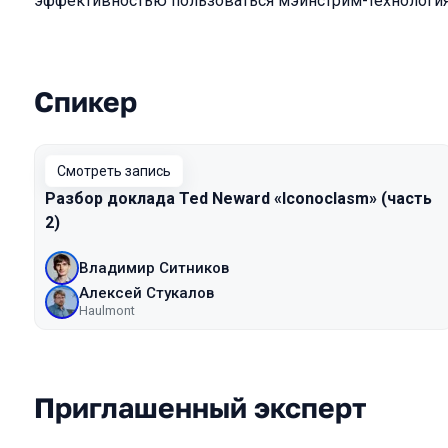
эффективностью пользоваться мэйнстрим-технологи
Спикер
Выступления в сезоне 2022
Смотреть запись
Разбор доклада Ted Neward «Iconoclasm» (часть
2)
Владимир Ситников
Алексей Стукалов
Haulmont
Приглашенный эксперт