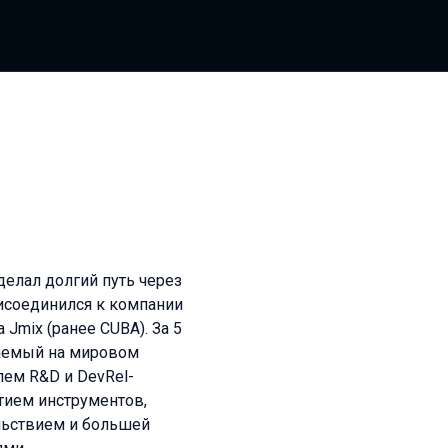
оделал долгий путь через
 присоединился к компании
Jmix (ранее CUBA). За 5
ваемый на мировом
лем R&D и DevRel-
итием инструментов,
льствием и большей