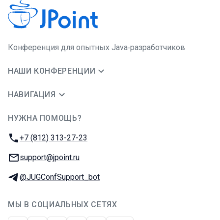
Конференция для опытных Java‑разработчиков
НАШИ КОНФЕРЕНЦИИ
НАВИГАЦИЯ
НУЖНА ПОМОЩЬ?
JUG Ru Group
Телефон:
+7 (812) 313-27-23
E-mail:
support@jpoint.ru
Телеграм:
@JUGConfSupport_bot
МЫ В СОЦИАЛЬНЫХ СЕТЯХ