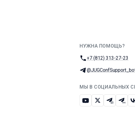
НУЖНА ПОМОЩЬ?
JUG Ru Group
Телефон:
+7 (812) 313-27-23
Телеграм:
@JUGConfSupport_bo
МЫ В СОЦИАЛЬНЫХ С
Ютуб
Икс
Телеграм-
Телег