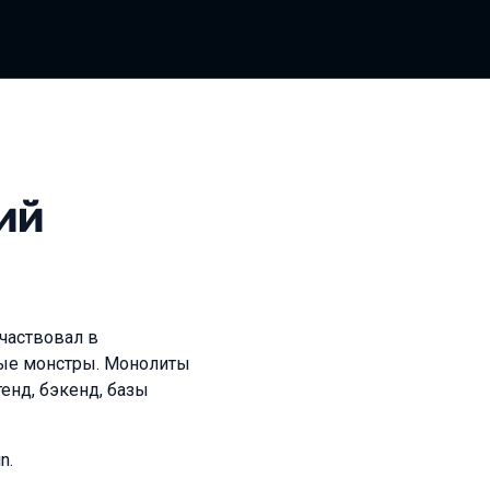
ий
участвовал в
ные монстры. Монолиты
енд, бэкенд, базы
n.