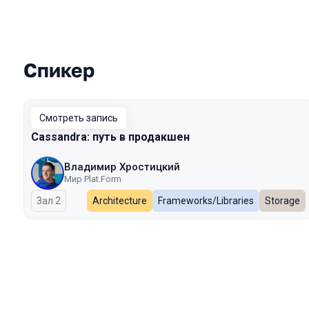
Спикер
Выступления в сезоне 2024
Смотреть запись
Cassandra: путь в продакшен
Владимир Хростицкий
Мир Plat.Form
Зал 2
Architecture
Frameworks/Libraries
Storage