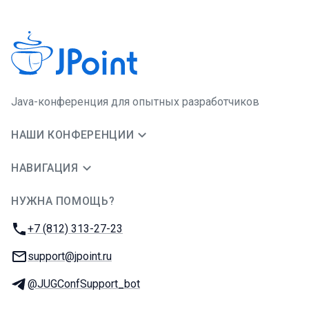
Java-конференция для опытных разработчиков
НАШИ КОНФЕРЕНЦИИ
НАВИГАЦИЯ
НУЖНА ПОМОЩЬ?
JUG Ru Group
Телефон:
+7 (812) 313-27-23
E-mail:
support@jpoint.ru
Телеграм:
@JUGConfSupport_bot