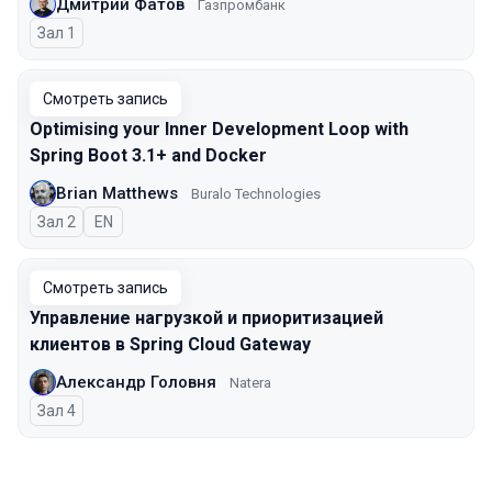
Дмитрий Фатов
Газпромбанк
Зал 1
Смотреть запись
Optimising your Inner Development Loop with
Spring Boot 3.1+ and Docker
Brian Matthews
Buralo Technologies
Зал 2
На английском языке
EN
Смотреть запись
Управление нагрузкой и приоритизацией
клиентов в Spring Cloud Gateway
Александр Головня
Natera
Зал 4