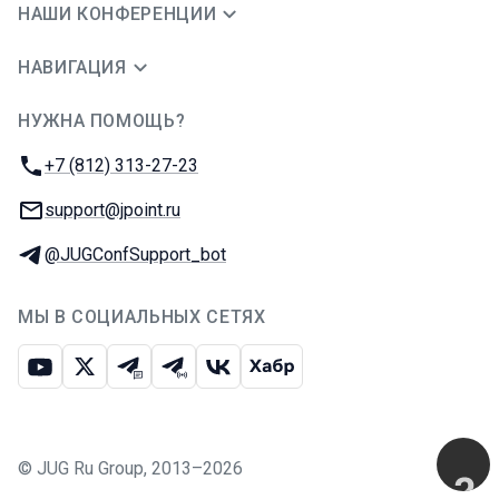
НАШИ КОНФЕРЕНЦИИ
НАВИГАЦИЯ
НУЖНА ПОМОЩЬ?
JUG Ru Group
Телефон:
+7 (812) 313-27-23
E-mail:
support@jpoint.ru
Телеграм:
@JUGConfSupport_bot
МЫ В СОЦИАЛЬНЫХ СЕТЯХ
Ютуб
Икс
Телеграм-чат
Телеграм-канал
ВКонтакте
Хабр
©
JUG Ru Group
,
2013–2026