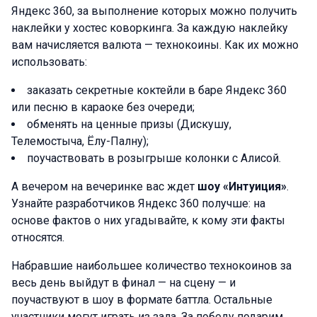
Яндекс 360, за выполнение которых можно получить
наклейки у хостес коворкинга. За каждую наклейку
вам начисляется валюта — технокоины. Как их можно
использовать:
заказать секретные коктейли в баре Яндекс 360
или песню в караоке без очереди;
обменять на ценные призы (Дискушу,
Телемостыча, Ёлу-Палну);
поучаствовать в розыгрыше колонки с Алисой.
А вечером на вечеринке вас ждет
шоу «Интуиция»
.
Узнайте разработчиков Яндекс 360 получше: на
основе фактов о них угадывайте, к кому эти факты
относятся.
Набравшие наибольшее количество технокоинов за
весь день выйдут в финал — на сцену — и
поучаствуют в шоу в формате баттла. Остальные
участники могут играть из зала.
За победу подарим