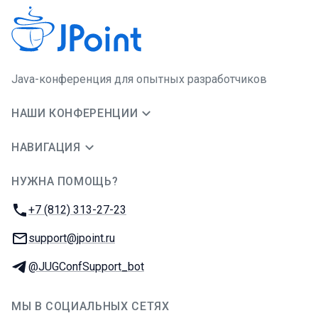
Java-конференция для опытных разработчиков
НАШИ КОНФЕРЕНЦИИ
НАВИГАЦИЯ
НУЖНА ПОМОЩЬ?
JUG Ru Group
Телефон:
+7 (812) 313-27-23
E-mail:
support@jpoint.ru
Телеграм:
@JUGConfSupport_bot
МЫ В СОЦИАЛЬНЫХ СЕТЯХ