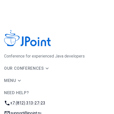
Сonference for experienced Java developers
OUR CONFERENCES
MENU
NEED HELP?
JUG Ru Group
Phone:
+7 (812) 313-27-23
Email:
support@jpoint.ru