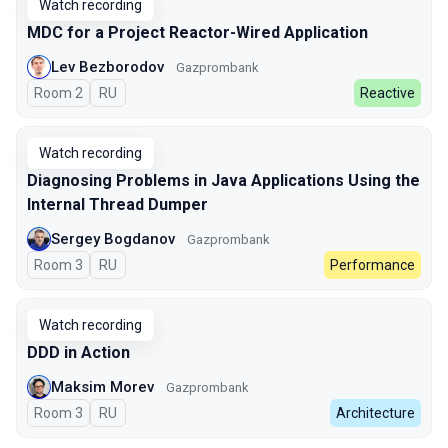
Watch recording
MDC for a Project Reactor-Wired Application
Lev Bezborodov
Gazprombank
Room 2
In Russian
RU
Reactive
Watch recording
Diagnosing Problems in Java Applications Using the
Internal Thread Dumper
Sergey Bogdanov
Gazprombank
Room 3
In Russian
RU
Performance
Watch recording
DDD in Action
Maksim Morev
Gazprombank
Room 3
In Russian
RU
Architecture