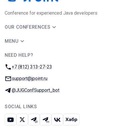
Сonference for experienced Java developers
OUR CONFERENCES
MENU
NEED HELP?
JUG Ru Group
Phone:
+7 (812) 313-27-23
Email:
support@jpoint.ru
Telegram:
@JUGConfSupport_bot
SOCIAL LINKS
Youtube
X
Telegram chat
Telegram channel
VK
Habr