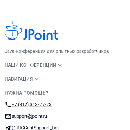
Java-конференция для опытных разработчиков
НАШИ КОНФЕРЕНЦИИ
НАВИГАЦИЯ
НУЖНА ПОМОЩЬ?
JUG Ru Group
Телефон:
+7 (812) 313-27-23
E-mail:
support@jpoint.ru
Телеграм:
@JUGConfSupport_bot