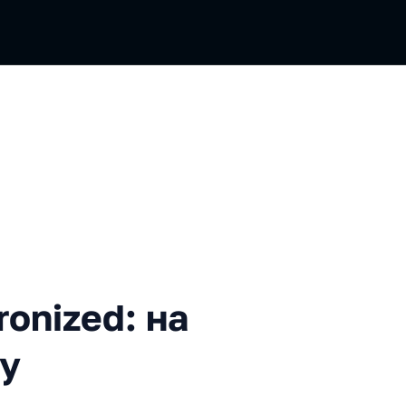
d: на рубеже Thread Safety
onized: на
ty