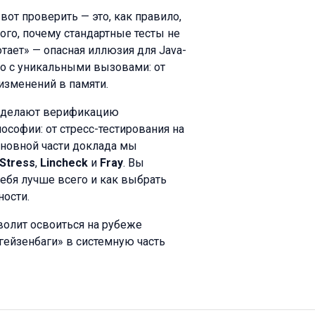
вот проверить — это, как правило,
ого, почему стандартные тесты не
тает» — опасная иллюзия для Java-
но с уникальными вызовами: от
зменений в памяти.
е делают верификацию
софии: от стресс-тестирования на
сновной части доклада мы
Stress
,
Lincheck
и
Fray
. Вы
себя лучше всего и как выбрать
ости.
зволит освоиться на рубеже
гейзенбаги» в системную часть