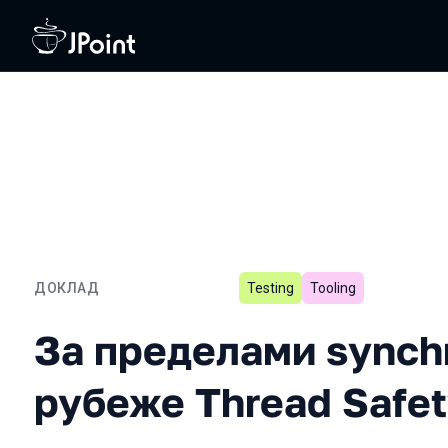
ДОКЛАД
Testing
Tooling
За пределами synchronize
За пределами synchr
рубеже Thread Safe