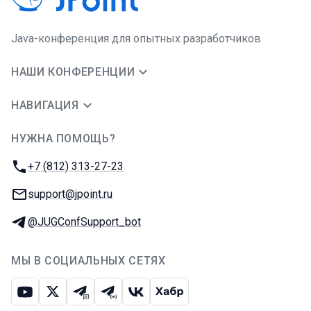
Java-конференция для опытных разработчиков
НАШИ КОНФЕРЕНЦИИ
НАВИГАЦИЯ
НУЖНА ПОМОЩЬ?
JUG Ru Group
Телефон:
+7 (812) 313-27-23
E-mail:
support@jpoint.ru
Телеграм:
@JUGConfSupport_bot
МЫ В СОЦИАЛЬНЫХ СЕТЯХ
Ютуб
Икс
Телеграм-чат
Телеграм-канал
ВКонтакте
Хабр