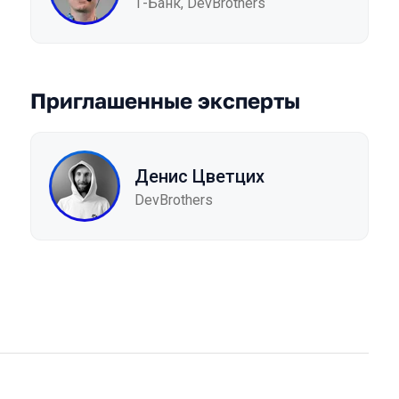
Т-Банк, DevBrothers
Приглашенные эксперты
Денис Цветцих
DevBrothers