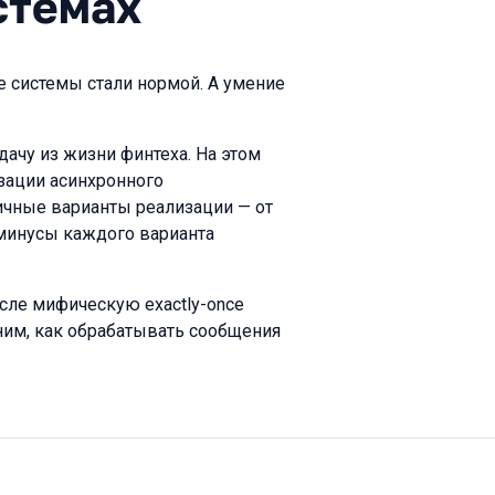
стемах
 системы стали нормой. А умение
ачу из жизни финтеха. На этом
зации асинхронного
ичные варианты реализации — от
 минусы каждого варианта
исле мифическую exactly-once
сним, как обрабатывать сообщения