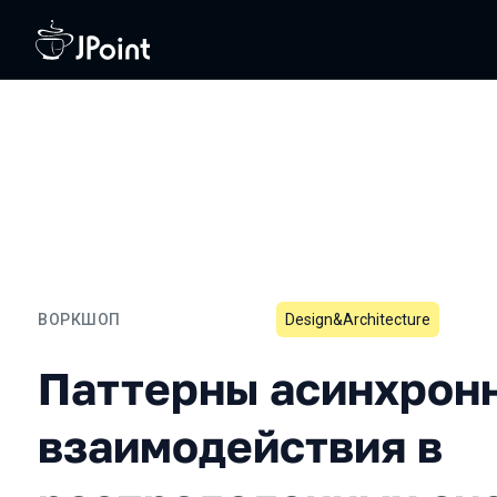
ВОРКШОП
Design&Architecture
Паттерны асинхронного 
Паттерны асинхрон
взаимодействия в