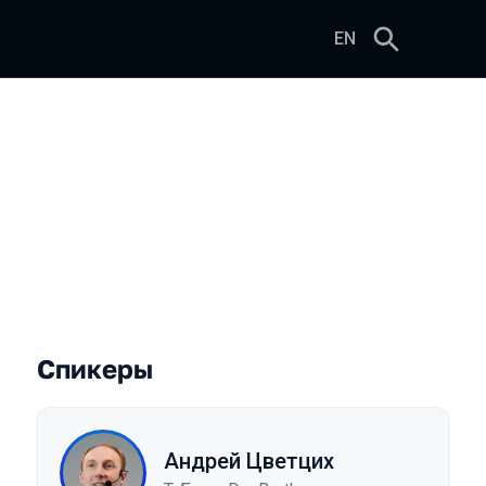
EN
еленных системах
Спикеры
Андрей Цветцих