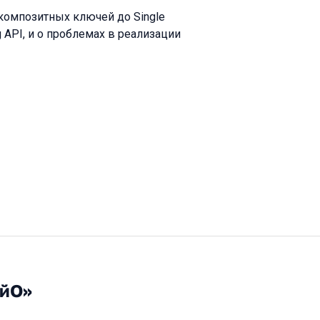
композитных ключей до Single
g API, и о проблемах в реализации
АйО»