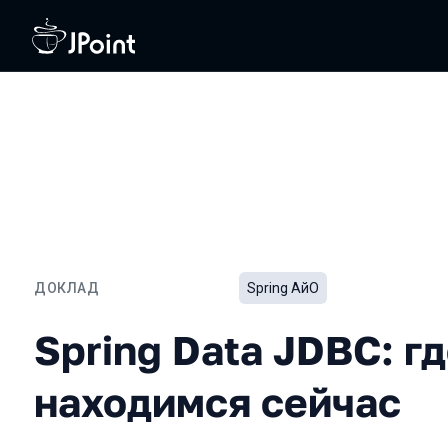
ДОКЛАД
Spring АйО
Spring Data JDBC: где м
Spring Data JDBC: г
находимся сейчас