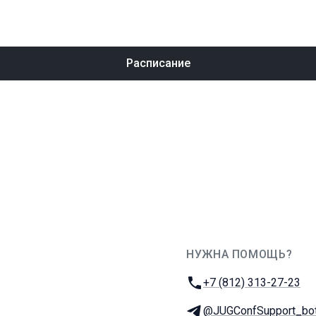
Расписание
НУЖНА ПОМОЩЬ?
JUG Ru Group
Телефон:
+7 (812) 313-27-23
Телеграм:
@JUGConfSupport_bo