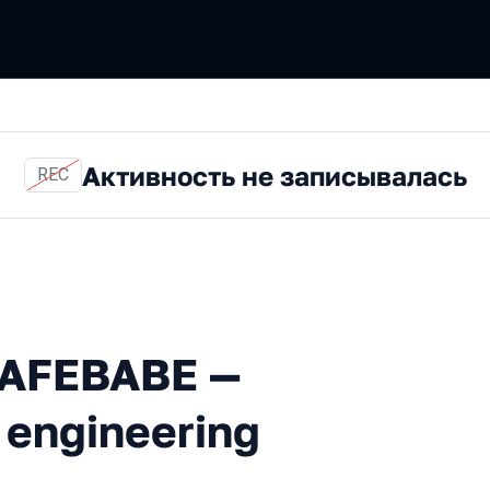
Активность не записывалась
REC
BE — test-driven bytecode 
CAFEBABE —
 engineering