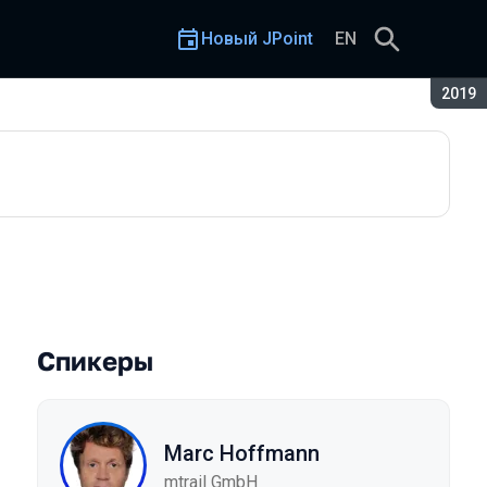
Новый JPoint
EN
Сезон
2019
engineering
Спикеры
Marc Hoffmann
mtrail GmbH