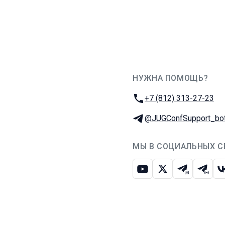
НУЖНА ПОМОЩЬ?
JUG Ru Group
Телефон:
+7 (812) 313-27-23
Телеграм:
@JUGConfSupport_bo
МЫ В СОЦИАЛЬНЫХ С
Ютуб
Икс
Телеграм-
Телег