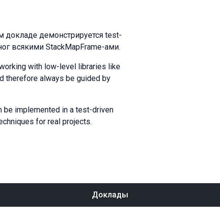
ом докладе демонстрируется test-
ног всякими StackMapFrame-ами.
orking with low-level libraries like
ld therefore always be guided by
n be implemented in a test-driven
chniques for real projects.
Доклады