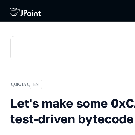
ДОКЛАД
На английском языке
EN
Let's make some 0xCAFEBA
Let's make some 0x
test-driven bytecode