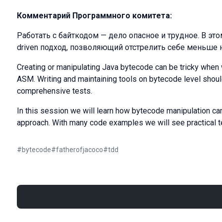
Комментарий Программного комитета:
Работать с байткодом — дело опасное и трудное. В эт
driven подход, позволяющий отстрелить себе меньше 
Creating or manipulating Java bytecode can be tricky when w
ASM. Writing and maintaining tools on bytecode level shou
comprehensive tests.
In this session we will learn how bytecode manipulation ca
approach. With many code examples we will see practical te
#
bytecode
#
fatherofjacoco
#
tdd