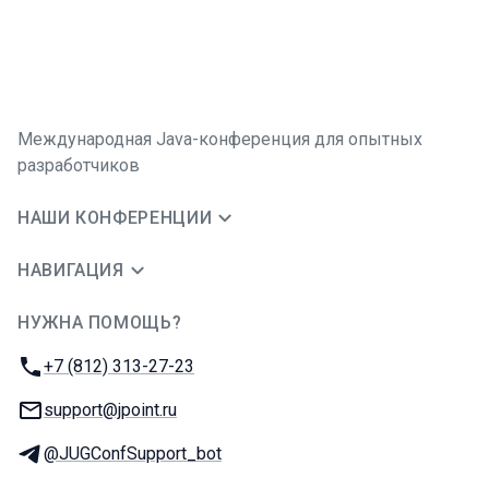
Международная Java-конференция для опытных
разработчиков
НАШИ КОНФЕРЕНЦИИ
НАВИГАЦИЯ
НУЖНА ПОМОЩЬ?
JUG Ru Group
Телефон:
+7 (812) 313-27-23
E-mail:
support@jpoint.ru
Телеграм:
@JUGConfSupport_bot