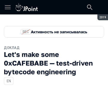
Сезон
2019
Активность не записывалась
REC
ДОКЛАД
Let's make some
0xCAFEBABE — test-driven
bytecode engineering
На английском языке
EN