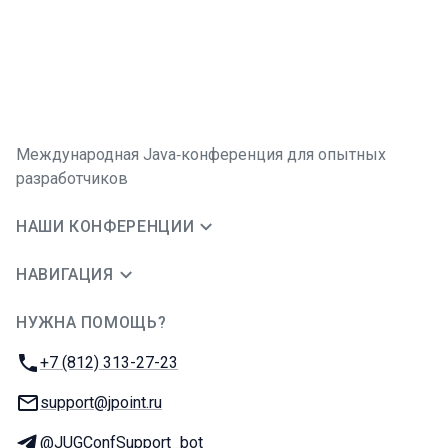
Международная Java‑конференция для опытных
разработчиков
НАШИ КОНФЕРЕНЦИИ
НАВИГАЦИЯ
НУЖНА ПОМОЩЬ?
JUG Ru Group
Телефон:
+7 (812) 313-27-23
E-mail:
support@jpoint.ru
Телеграм:
@JUGConfSupport_bot