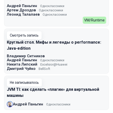
Андрей Паньгин
Одноклассники
Артем Дроздов
Одноклассники
Леонид Талалаев
Одноклассники
VM/Runtime
Смотреть запись
Круглый стол. Мифы и легенды о performance:
Java-edition
Владимир Ситников
Андрей Паньгин
Одноклассники
Никита Липский
Excelsior@Huawei
Дмитрий Чуйко
BellSoft
Не записывалось
JVM TI: как сделать «плагин» для виртуальной
машины
Андрей Паньгин
Одноклассники