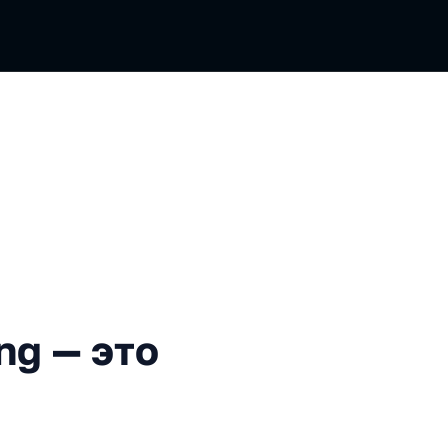
это просто с Bucket4j
ng — это