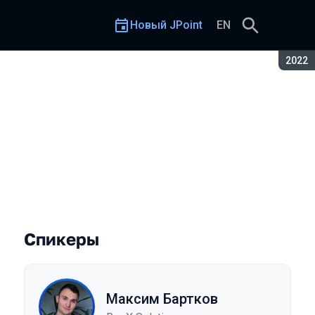
Новый JPoint
EN
Сезон
2022
Спикеры
Максим Бартков