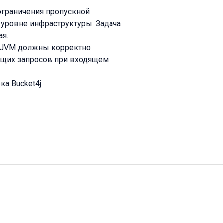
ограничения пропускной
 уровне инфраструктуры. Задача
ая.
ен JVM должны корректно
дящих запросов при входящем
а Bucket4j.