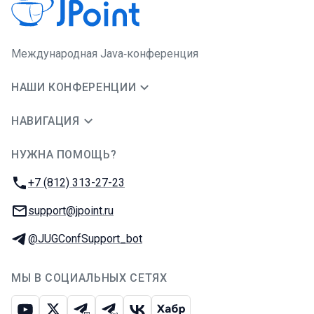
Международная Java‑конференция
НАШИ КОНФЕРЕНЦИИ
НАВИГАЦИЯ
НУЖНА ПОМОЩЬ?
JUG Ru Group
Телефон:
+7 (812) 313-27-23
E-mail:
support@jpoint.ru
Телеграм:
@JUGConfSupport_bot
МЫ В СОЦИАЛЬНЫХ СЕТЯХ