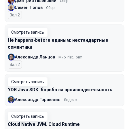
Дмитрий Пшевский
Сбер
Семен Попов
Сбер
Зал 2
Смотреть запись
Не happens-before единым: нестандартные
семантики
Александр Ланцов
Мир Plat.Form
Зал 2
Смотреть запись
YDB Java SDK: борьба за производительность
Александр Горшенин
Яндекс
Смотреть запись
Cloud Native JVM. Cloud Runtime