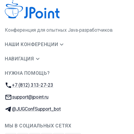
Конференция для опытных Java‑разработчиков
НАШИ КОНФЕРЕНЦИИ
НАВИГАЦИЯ
НУЖНА ПОМОЩЬ?
JUG Ru Group
Телефон:
+7 (812) 313-27-23
E-mail:
support@jpoint.ru
Телеграм:
@JUGConfSupport_bot
МЫ В СОЦИАЛЬНЫХ СЕТЯХ