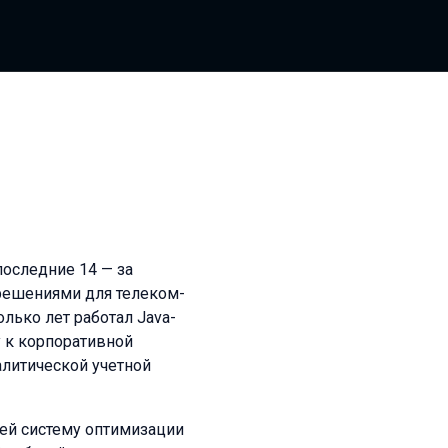
последние 14 — за
д решениями для телеком-
лько лет работал Java-
у к корпоративной
литической учетной
ей систему оптимизации