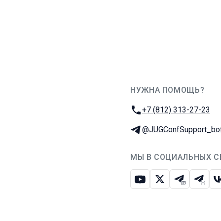
НУЖНА ПОМОЩЬ?
JUG Ru Group
Телефон:
+7 (812) 313-27-23
Телеграм:
@JUGConfSupport_bo
МЫ В СОЦИАЛЬНЫХ С
Ютуб
Икс
Телеграм-
Телег