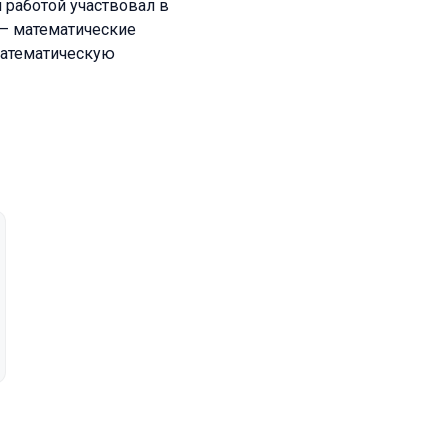
 работой участвовал в
 — математические
математическую