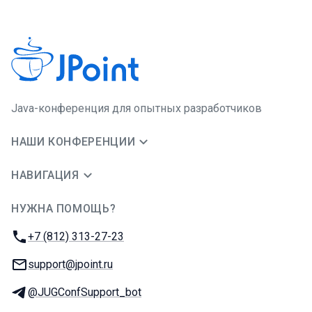
Java-конференция для опытных разработчиков
НАШИ КОНФЕРЕНЦИИ
НАВИГАЦИЯ
НУЖНА ПОМОЩЬ?
JUG Ru Group
Телефон:
+7 (812) 313-27-23
E-mail:
support@jpoint.ru
Телеграм:
@JUGConfSupport_bot