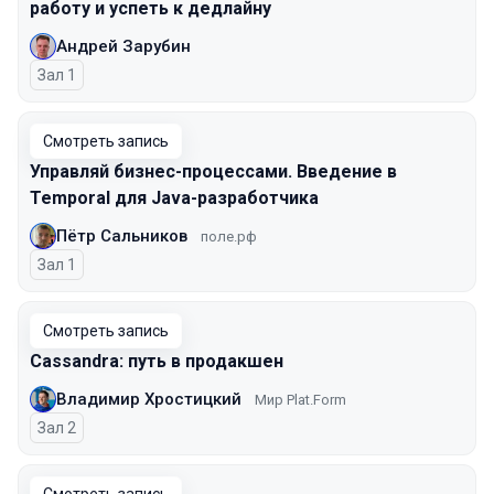
работу и успеть к дедлайну
Андрей Зарубин
Зал 1
Смотреть запись
Управляй бизнес-процессами. Введение в
Temporal для Java-разработчика
Пётр Сальников
поле.рф
Зал 1
Смотреть запись
Cassandra: путь в продакшен
Владимир Хростицкий
Мир Plat.Form
Зал 2